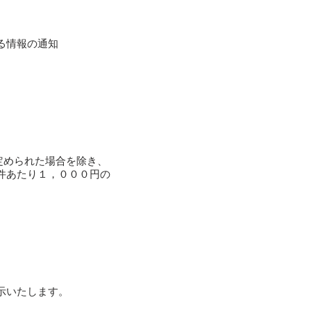
る情報の通知
定められた場合を除き、
件あたり１，０００円の
示いたします。