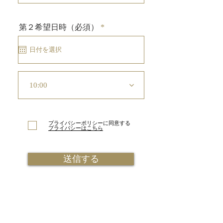
r
第２希望日時（必須）
*
e
q
u
i
r
e
d
10:00
プライバシーポリシーに同意する
プライバシーはこちら
送信する